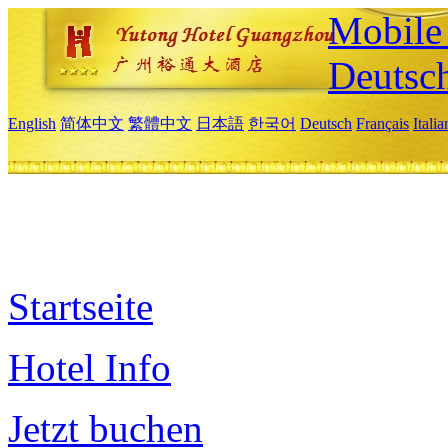
Mobile 
Deutsc
English
简体中文
繁體中文
日本語
한국어
Deutsch
Français
Itali
Startseite
Hotel Info
Jetzt buchen