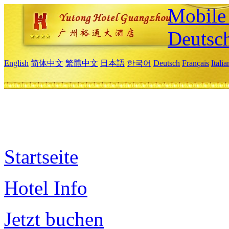
Mobile 
Deutsc
English
简体中文
繁體中文
日本語
한국어
Deutsch
Français
Itali
Startseite
Hotel Info
Jetzt buchen