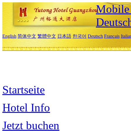
Mobile 
Deutsc
English
简体中文
繁體中文
日本語
한국어
Deutsch
Français
Itali
Startseite
Hotel Info
Jetzt buchen