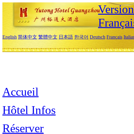
Versio
Françai
English
简体中文
繁體中文
日本語
한국어
Deutsch
Français
Itali
Accueil
Hôtel Infos
Réserver