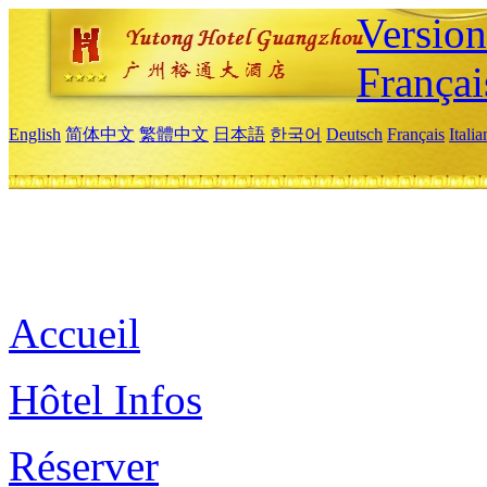
Versio
Françai
English
简体中文
繁體中文
日本語
한국어
Deutsch
Français
Itali
Accueil
Hôtel Infos
Réserver