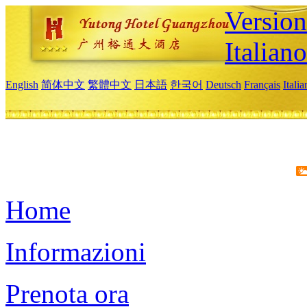
Version
Italiano
English
简体中文
繁體中文
日本語
한국어
Deutsch
Français
Itali
Home
Informazioni
Prenota ora