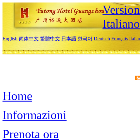
Version
Italiano
English
简体中文
繁體中文
日本語
한국어
Deutsch
Français
Itali
Home
Informazioni
Prenota ora