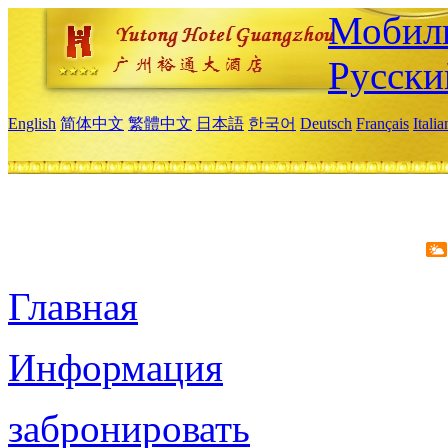
Мобиль
Русски
English
简体中文
繁體中文
日本語
한국어
Deutsch
Français
Itali
Главная
Информация
забронировать