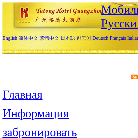
Мобиль
Русски
English
简体中文
繁體中文
日本語
한국어
Deutsch
Français
Itali
Главная
Информация
забронировать