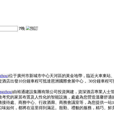
?
晚
gzhou
)位于廣州市新城市中心天河區的黃金地帶，臨近火車東站
酒店出發10分鐘車程可抵達琶洲國際會展中心， 30分鐘車程
angzhou
)由裕通建設集團有限公司投資興建，資深酒店專業人士
致考究的家居布置及人性化的智能設施，處處為您營造溫馨舒適
接待處、商務中心、行政酒廊、商務會議室等，為您提供一站
味如何，都將在這里得到滿足。殷勤、禮貌的服務，精巧、鮮