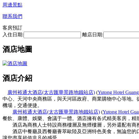
周邊景點
聯系我們
客房預訂
入住日期:
離店日期:
酒店地圖
酒店介紹
廣州裕通大酒店(太古匯華景路地鐵站店)
(
Yutong Hotel Guan
中心、天河中央商務區，與天河區政府、商業購物中心等地。從
機場，交通便捷。
廣州裕通大酒店(太古匯華景路地鐵站店)
(
Yutong Hotel Gu
餐飲、康體、娛樂、會議于一體。酒店擁有各式精美客房，精
酒店為商務人士特設商務樓層及無煙樓層，另外還配有商務
酒店中餐廳及西餐廳薈萃歐陸及亞洲特色美食，無論您的口
讓您盡享超值非凡的感受。