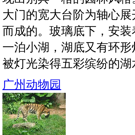
大门的宽大台阶为轴心展
而成的。玻璃底下，安装
一泊小湖，湖底又有环形
被灯光染得五彩缤纷的湖水，
广州动物园