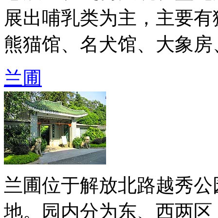
展出哺乳类为主，主要有
熊猫馆、名犬馆、大象房、长 
兰圃
兰圃位于解放北路越秀公
地。园内分为东、西两区