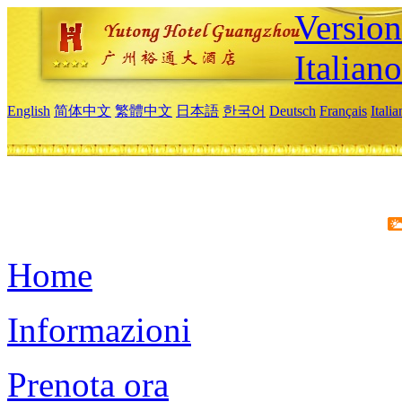
Version
Italiano
English
简体中文
繁體中文
日本語
한국어
Deutsch
Français
Itali
Home
Informazioni
Prenota ora