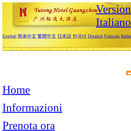
Version
Italiano
English
简体中文
繁體中文
日本語
한국어
Deutsch
Français
Itali
Home
Informazioni
Prenota ora