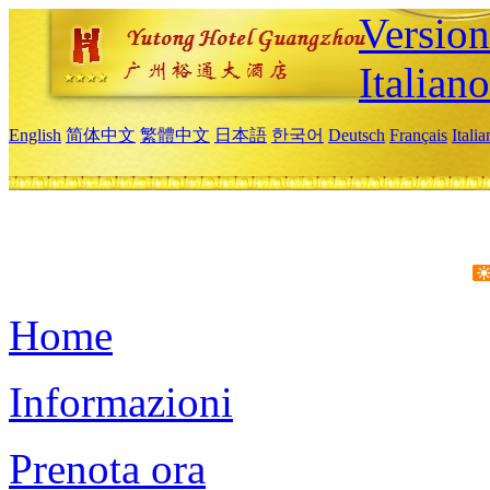
Version
Italiano
English
简体中文
繁體中文
日本語
한국어
Deutsch
Français
Itali
Home
Informazioni
Prenota ora