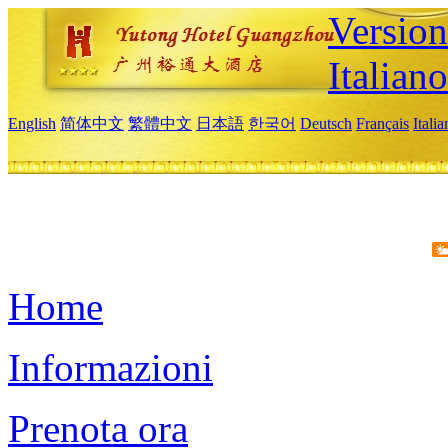
Version
Italiano
English
简体中文
繁體中文
日本語
한국어
Deutsch
Français
Itali
Home
Informazioni
Prenota ora